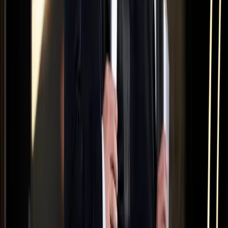
ทำไมต้องเลือกวงกลมบล็อกสำหรับวัสดุ
ก่อสร้างคุณภาพ
วงกลมบล็อก (Wongklom Block) เป็นโรงงานผลิตอิฐบล็อกและ
คอนกรีตบล็อกรายใหญ่ของประเทศไทย ที่เน้นการควบคุมคุณภาพ
ตั้งแต่คัดเลือกวัตถุดิบ กระบวนการผลิตด้วยเครื่องจักรสมัยใหม่ ไป
จนถึงการตรวจสอบก่อนจัดส่ง ช่วยให้ผู้รับเหมา ร้านวัสดุก่อสร้าง และ
เจ้าของโครงการมั่นใจได้ว่าทุกก้อนที่สั่งมีความสม่ำเสมอและตรงตาม
มาตรฐานที่กำหนด
check
โรงงานผลิตขนาดใหญ่และมาตรฐานที่ตรวจสอบได้
เราผลิตคอนกรีตบล็อกและอิฐบล็อกหลายล้านก้อนต่อปี พร้อมอ้างอิง
มาตรฐานที่เกี่ยวข้องกับงานก่อสร้างในประเทศไทยและมาตรฐาน
สากลที่ลูกค้าไว้วางใจ เหมาะสำหรับงานโครงสร้าง งานผนัง และ
โครงการที่ต้องการเอกสารรับรองคุณภาพชัดเจน
check