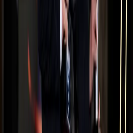
สินค้าหลากหลาย ครอบคลุมทุกความหนาและการใช้
งาน
ไม่ว่าจะเป็นบล็อกความหนา 7 ซม. 9 ซม. 14 ซม. หรือ 19 ซม. รวม
ถึงสินค้าเฉพาะทางอย่าง Fast Brick สำหรับทดแทนอิฐมอญในบาง
งาน ลูกค้าสามารถเลือกสินค้าให้ตรงกับแบบงาน ข้อกำหนด
โครงสร้าง และงบประมาณ โดยทีมงานพร้อมให้คำปรึกษาเบื้องต้น
เกี่ยวกับการเลือกใช้งาน
check
บริการจัดส่งและช่องทางสั่งซื้อที่ชัดเจน
นอกจากคุณภาพสินค้า เรายังให้ความสำคัญกับการขนส่งและการ
ประสานงานก่อน–หลังการสั่งซื้อ ลูกค้าสามารถสอบถามรายละเอียด
ปริมาณ และกำหนดการจัดส่งผ่านช่องทางที่ระบุไว้ เพื่อให้แผนงาน
ก่อสร้างเดินต่อเนื่องและลดความเสี่ยงจากการขาดแคลนวัสดุหน้า
งาน
check