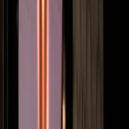
มอก.
2035-2565
มอก.
827-2565
ดูวิดีโอเกี่ยวกับเรา
รู้จักเรามากขึ้น