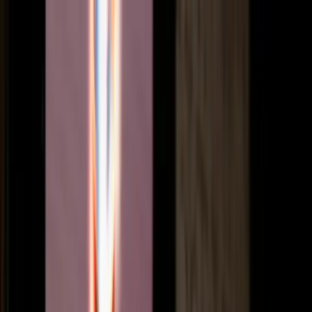
หน้าแรก
เกี่ยวกับเรา
สินค้า
สินค้า
Fast Brick ดีอย่างไร
วิธีสั่งซื้อ
ข่าวสาร
ไทย
EN
中文
081-634-5288
084-675-4002
pongsathorn123
wkblock
menu